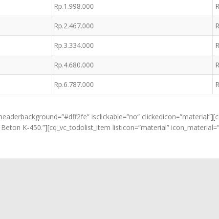
Rp.1.998.000
R
Rp.2.467.000
R
Rp.3.334.000
R
Rp.4.680.000
R
Rp.6.787.000
R
eaderbackground=”#dff2fe” isclickable=”no” clickedicon=”material”][cq
Beton K-450.”][cq_vc_todolist_item listicon=”material” icon_material=