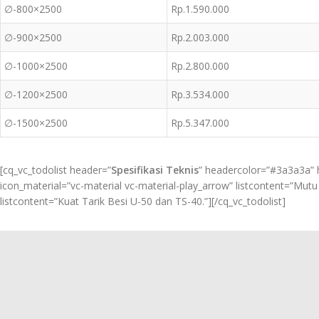
∅-800×2500
Rp.1.590.000
∅-900×2500
Rp.2.003.000
∅-1000×2500
Rp.2.800.000
∅-1200×2500
Rp.3.534.000
∅-1500×2500
Rp.5.347.000
[cq_vc_todolist header=”
Spesifikasi Teknis
” headercolor=”#3a3a3a” h
icon_material=”vc-material vc-material-play_arrow” listcontent=”Mutu 
listcontent=”Kuat Tarik Besi U-50 dan TS-40.”][/cq_vc_todolist]