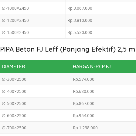
∅-1000×2450
Rp.3.067.000
∅-1200×2450
Rp.3.810.000
∅-1500×2450
Rp.5.530.000
PIPA Beton FJ Leff (Panjang Efektif) 2,5 m
DIAMETER
HARGA N-RCP FJ
∅-300×2500
Rp.574.000
∅-400×2500
Rp.680.000
∅-500×2500
Rp.867.000
∅-600×2500
Rp.954.000
∅-700×2500
Rp.1.238.000