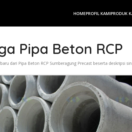
HOME
PROFIL KAMI
PRODUK K
ga Pipa Beton RCP
erbaru dari Pipa Beton RCP Sumberagung Precast beserta deskripsi si