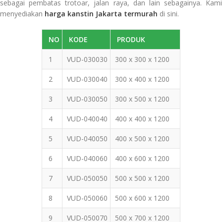
sebagai pembatas trotoar, jalan raya, dan lain sebagainya. Kami
menyediakan
harga kanstin Jakarta termurah
di sini.
NO
KODE
PRODUK
1
VUD-030030
300 x 300 x 1200
2
VUD-030040
300 x 400 x 1200
3
VUD-030050
300 x 500 x 1200
4
VUD-040040
400 x 400 x 1200
5
VUD-040050
400 x 500 x 1200
6
VUD-040060
400 x 600 x 1200
7
VUD-050050
500 x 500 x 1200
8
VUD-050060
500 x 600 x 1200
9
VUD-050070
500 x 700 x 1200