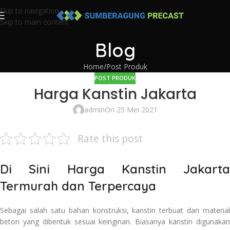
Skip to navigation
Skip to main content
Blog
Home
Post Produk
POST PRODUK
Harga Kanstin Jakarta
admin
On 25 Mei 2021
Rate this post
Di
S
ini Harga Kanstin Jakarta
Termurah dan Terpercaya
Sebagai salah satu bahan konstruksi, kanstin terbuat dari material
beton yang dibentuk sesuai keinginan. Biasanya kanstin digunakan